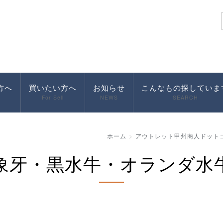
方へ
買いたい方へ
お知らせ
こんなもの探していま
For Sell
NEWS
SEARCH
ホーム
アウトレット甲州商人ドット
象牙・黒水牛・オランダ水