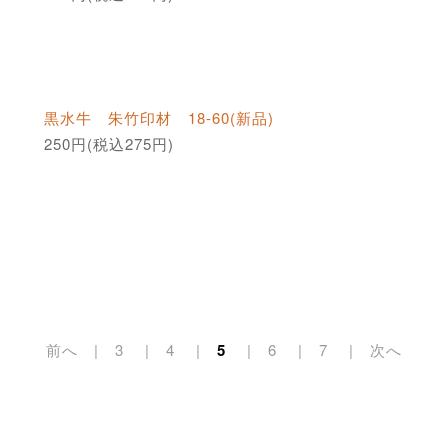
黒水牛 朱竹印材 18-60(新品)
250円(税込275円)
前へ
3
4
5
6
7
次へ