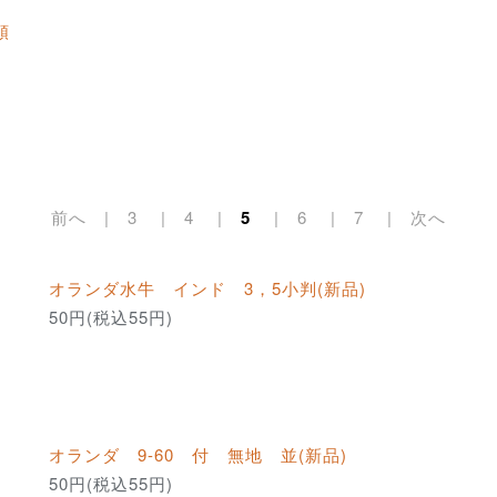
順
前へ
3
4
5
6
7
次へ
オランダ水牛 インド 3，5小判(新品)
50円(税込55円)
オランダ 9-60 付 無地 並(新品)
50円(税込55円)