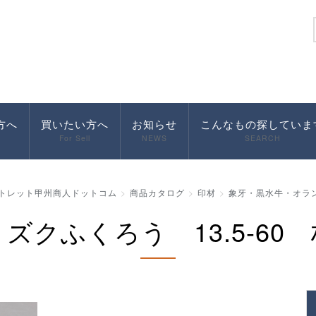
方へ
買いたい方へ
お知らせ
こんなもの探していま
For Sell
NEWS
SEARCH
トレット甲州商人ドットコム
商品カタログ
印材
象牙・黒水牛・オラ
ズクふくろう 13.5-60