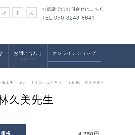
お電話でのお問合せはこちら
小
中
大
TEL:090-3243-8641
す
お問い合わせ
オンラインショップ
CONTACT
ンダ水牛
象牙 ミミズクふくろう 13.5-60 林久美先生
 林久美先生
価格
4,750円