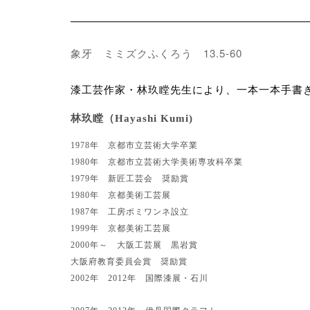
象牙 ミミズクふくろう 13.5-60
漆工芸作家・林玖瞠先生により、一本一本手書
林玖瞠（
Hayashi Kumi)
1978
年 京都市立芸術大学卒業
1980
年 京都市立芸術大学美術専攻科卒業
1979
年 新匠工芸会 奨励賞
1980
年 京都美術工芸展
1987
年 工房ポミワンネ設立
1999
年 京都美術工芸展
2000
年～ 大阪工芸展 黒岩賞
大阪府教育委員会賞 奨励賞
2002
年
2012
年 国際漆展・石川