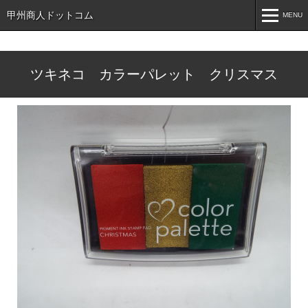
甲州商人ドットコム
MENU
MENU
ツキネコ カラーパレット クリスマス
ホーム
HOME
インフォメーション
INFORMATION
売りたい方へ
For Sell
買いたい方へ
For Sell
お知らせ
NEWS
こんなもの探しています
SEARCH
お問い合わせ
CONTACT
オンラインショップ