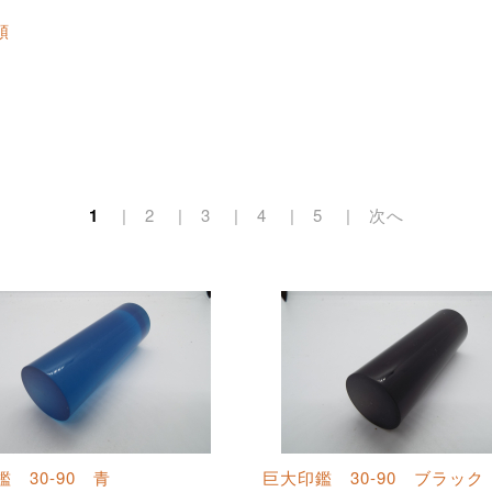
順
1
2
3
4
5
次へ
 30-90 青
巨大印鑑 30-90 ブラック