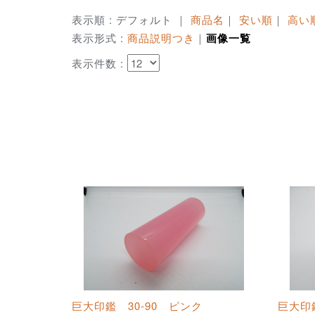
表示順 : デフォルト ｜
商品名
｜
安い順
｜
高い
表示形式 :
商品説明つき
｜
画像一覧
表示件数 :
巨大印鑑 30-90 ピンク
巨大印鑑