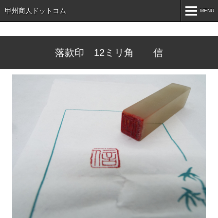
甲州商人ドットコム
MENU
MENU
落款印 12ミリ角 信
ホーム
HOME
インフォメーション
INFORMATION
売りたい方へ
For Sell
買いたい方へ
For Sell
お知らせ
NEWS
こんなもの探しています
SEARCH
お問い合わせ
CONTACT
オンラインショップ