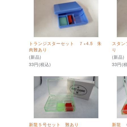
トランジスターセット ７×4.5 朱
スタン
肉難あり
り
(新品)
(新品)
33円(税込)
33円(
新龍５号セット 難あり
新龍 