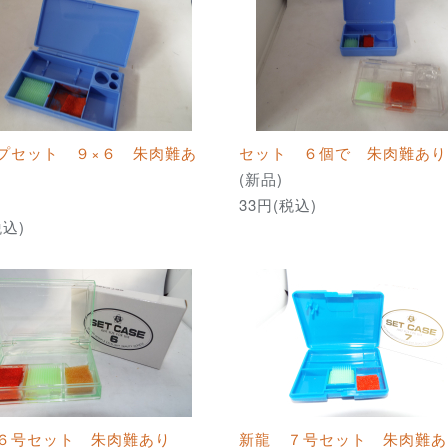
プセット ９×６ 朱肉難あ
セット ６個で 朱肉難あり
(新品)
33円(税込)
税込)
６号セット 朱肉難あり
新龍 ７号セット 朱肉難あ