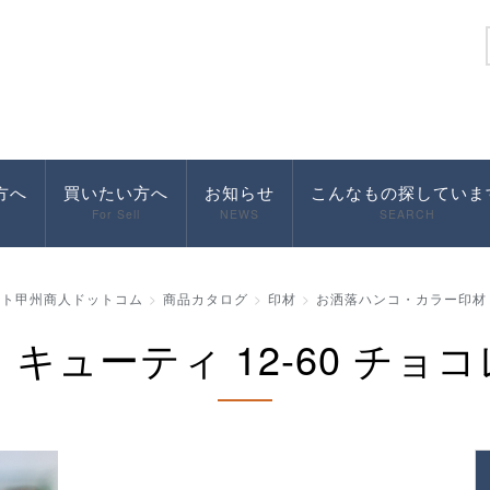
方へ
買いたい方へ
お知らせ
こんなもの探していま
For Sell
NEWS
SEARCH
ット甲州商人ドットコム
商品カタログ
印材
お洒落ハンコ・カラー印材
キューティ 12-60 チョ