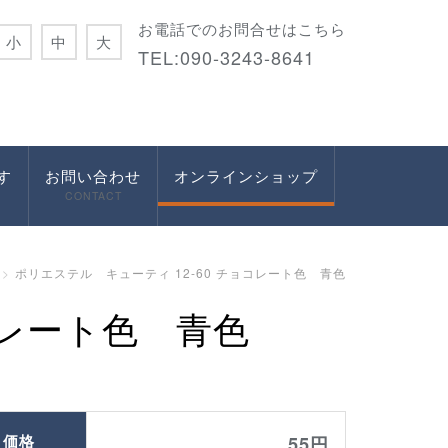
お電話でのお問合せはこちら
小
中
大
TEL:090-3243-8641
す
お問い合わせ
オンラインショップ
CONTACT
ポリエステル キューティ 12-60 チョコレート色 青色
コレート色 青色
価格
55円