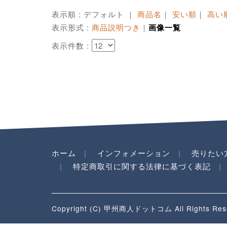
表示順 : デフォルト ｜
商品名
｜
安い順
｜
高い
表示形式 :
商品説明つき
｜
画像一覧
表示件数 :
ホーム
インフォメーション
売りたい
特定商取引に関する法律に基づく表記
Copyright (C) 甲州商人ドットコム All Rights Res