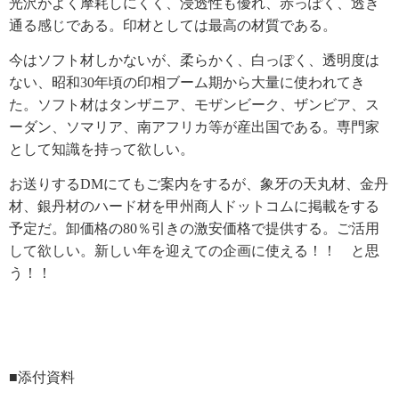
光沢がよく摩耗しにくく、浸透性も優れ、赤っぽく、透き
通る感じである。印材としては最高の材質である。
今はソフト材しかないが、柔らかく、白っぽく、透明度は
ない、昭和
30
年頃の印相ブーム期から大量に使われてき
た。ソフト材はタンザニア、モザンビーク、ザンビア、ス
ーダン、ソマリア、南アフリカ等が産出国である。専門家
として知識を持って欲しい。
お送りする
DM
にてもご案内をするが、象牙の天丸材、金丹
材、銀丹材のハード材を甲州商人ドットコムに掲載をする
予定だ。卸価格の
80
％引きの激安価格で提供する。ご活用
して欲しい。新しい年を迎えての企画に使える！！ と思
う！！
■添付資料