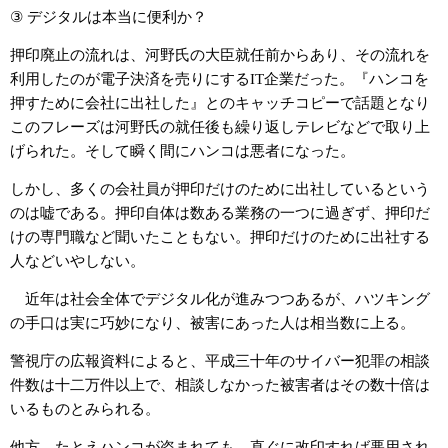
③
デジタルは本当に便利か？
押印廃止の流れは、河野氏の大臣就任前からあり、その流れを
利用したのが電子決済を売りにする
IT
企業だった。『ハンコを
押すために会社に出社した』とのキャッチコピーで話題となり
このフレーズは河野氏の就任後も繰り返しテレビなどで取り上
げられた。そして瞬く間にハンコは悪者になった。
しかし、多くの会社員が押印だけのために出社しているという
のは嘘である。押印自体は数ある業務の一つに過ぎず、押印だ
けの専門職など聞いたこともない。押印だけのために出社する
人などいやしない。
近年は社会全体でデジタル化が進みつつあるが、ハツキング
の手口は実に巧妙になり、被害にあった人は相当数に上る。
警視庁の広報資料によると、平成三十年のサイバー犯罪の相談
件数は十二万件以上で、相談しなかった被害者はその数十倍は
いるものとみられる。
他方、たとえハンコが盗まれても、直ぐに改印すれば悪用され