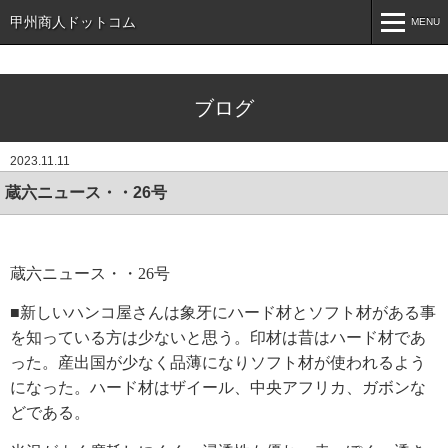
甲州商人ドットコム
MENU
MENU
ブログ
ホーム
HOME
インフォメーション
INFORMATION
2023.11.11
売りたい方へ
For Sell
蔵六ニュース・・26号
買いたい方へ
For Sell
お知らせ
NEWS
蔵六ニュース・・
26
号
■新しいハンコ屋さんは象牙にハード材とソフト材がある事
こんなもの探しています
SEARCH
を知っている方は少ないと思う。印材は昔はハード材であ
お問い合わせ
CONTACT
った。産出国が少なく品薄になりソフト材が使われるよう
になった。ハード材はザイール、中央アフリカ、ガボンな
オンラインショップ
どである。