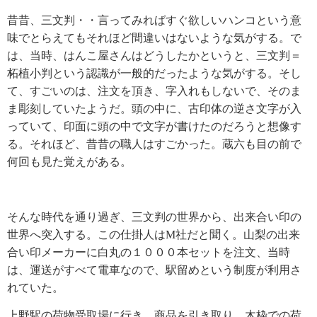
昔昔、三文判・・言ってみればすぐ欲しいハンコという意
味でとらえてもそれほど間違いはないような気がする。で
は、当時、はんこ屋さんはどうしたかというと、三文判＝
柘植小判という認識が一般的だったような気がする。そし
て、すごいのは、注文を頂き、字入れもしないで、そのま
ま彫刻していたようだ。頭の中に、古印体の逆さ文字が入
っていて、印面に頭の中で文字が書けたのだろうと想像す
る。それほど、昔昔の職人はすごかった。蔵六も目の前で
何回も見た覚えがある。
そんな時代を通り過ぎ、三文判の世界から、出来合い印の
世界へ突入する。この仕掛人は
M
社だと聞く。山梨の出来
合い印メーカーに白丸の１０００本セットを注文、当時
は、運送がすべて電車なので、駅留めという制度が利用さ
れていた。
上野駅の荷物受取場に行き、商品を引き取り、木枠での荷