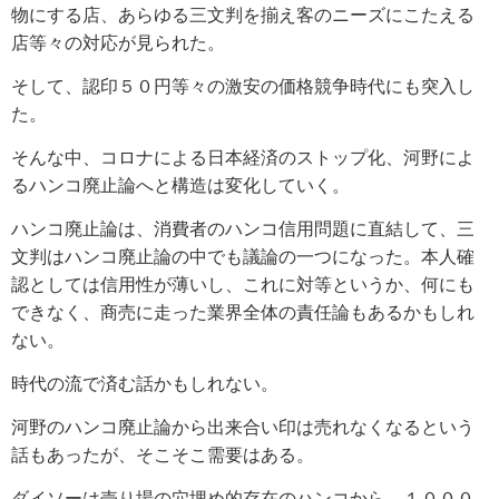
物にする店、あらゆる三文判を揃え客のニーズにこたえる
店等々の対応が見られた。
そして、認印５０円等々の激安の価格競争時代にも突入し
た。
そんな中、コロナによる日本経済のストップ化、河野によ
るハンコ廃止論へと構造は変化していく。
ハンコ廃止論は、消費者のハンコ信用問題に直結して、三
文判はハンコ廃止論の中でも議論の一つになった。本人確
認としては信用性が薄いし、これに対等というか、何にも
できなく、商売に走った業界全体の責任論もあるかもしれ
ない。
時代の流で済む話かもしれない。
河野のハンコ廃止論から出来合い印は売れなくなるという
話もあったが、そこそこ需要はある。
ダイソーは売り場の穴埋め的存在のハンコから、１０００