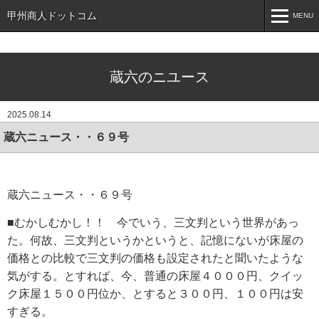
甲州商人ドットコム
MENU
MENU
蔵六のニユース
ホーム
HOME
インフォメーション
INFORMATION
2025.08.14
売りたい方へ
For Sell
蔵六ニュース・・６９号
買いたい方へ
For Sell
お知らせ
NEWS
蔵六ニュース・・６９号
■むかしむかし！！ 今でいう、三文判という世界があっ
こんなもの探しています
SEARCH
た。何故、三文判というかというと、記憶にないが床屋の
お問い合わせ
CONTACT
価格との比較で三文判の価格も設定されたと聞いたような
気がする。とすれば、今、普通の床屋４０００円、クイッ
オンラインショップ
ク床屋１５００円位か、とすると３００円、１００円は安
すぎる。