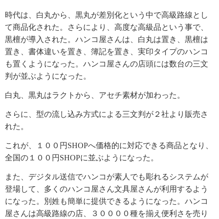
時代は、白丸から、黒丸が差別化という中で高級路線とし
て商品化された。さらにより、高度な高級品という事で、
黒檀が導入された。ハンコ屋さんは、白丸は置き、黒檀は
置き、書体違いを置き、簿記を置き、実印タイプのハンコ
も置くようになった。ハンコ屋さんの店頭には数台の三文
判が並ぶようになった。
白丸、黒丸はラクトから、アセチ素材が加わった。
さらに、型の流し込み方式による三文判が２社より販売さ
れた。
これが、１００円
SHOP
へ価格的に対応できる商品となり、
全国の１００円
SHOP
に並ぶようになった。
また、デジタル送信でハンコが素人でも彫れるシステムが
登場して、多くのハンコ屋さん文具屋さんが利用するよう
になった。別姓も簡単に提供できるようになった。ハンコ
屋さんは高級路線の店、３００００種を揃え便利さを売り