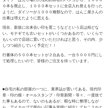
０本を廃止し、１０００本セットに全店入れ替えを行った
ようだ。ダイソーが１０００種類なので、はんこ屋さんの
出番は増えたように思える。
現在、新規に出来合い印を置こうなどという店は殆どな
い。モテギでも古いセットがいくつかあるので、いくらで
もいいので店頭に置いていただければと思う。その内、少
しづつ紹介していく予定だ！！
行書体の５００本セットが２台ある。一台５０００円にし
て処理したいので、皆様のご注文を待っています。
■自宅の私の部屋の一つに、業界誌が置いてある。現代印
章・印の畑・オールスタンプ・印章新聞・等々、一度捨て
た事もあるので、ないのもあるが、暇な時に整理しなが
ら、アイカーブで面白い記事を皆様に紹介しておこうかと