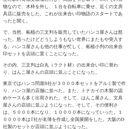
物なので、木枠を外し、１台を自転車に乗せ、近くの文房
具店に販売をした。これが出来合い印物語のスタートであ
ったと聞く。
で、当然、柘植の三文判を販売していたハンコ屋さんは怒
った。怒ったけどどうしようもない世界にまたもや突入す
る。ハンコ屋さんも他の仕事が忙しく、柘植小判の出来合
印セットを店頭に置くことになった。
その内、三文判は白丸（ラクト材）の出来合い印に替わ
り、はんこ屋さんの店頭に並ぶことになった。
東京ではハンコ問屋
B
社が３０００本セットをアルミ製で作
り、ハンコ屋の店舗に並べた。また、トナカイの木製の認
めケースも多く出荷された。そして、はんこ屋さん、文具
屋さんの店頭に並ぶようになった。そして、その便利さ
は、５０００本になり、１００００本になっていった。１
００００本は
T
社が名簿を作成し全国展開をした。大阪の
D
社製のセットが店頭に並ぶようになった。